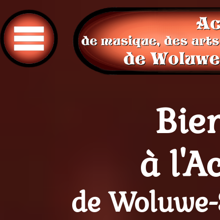
Projet Eo
Bie
Journée 
à l'
de Woluwe-
30/06/2023